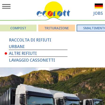
JOBS
COMPOST
TRITURAZIONE
SMALTIMENT
RACCOLTA DI RIFIUTI
URBANI
ALTRI RIFIUTI
LAVAGGIO CASSONETTI